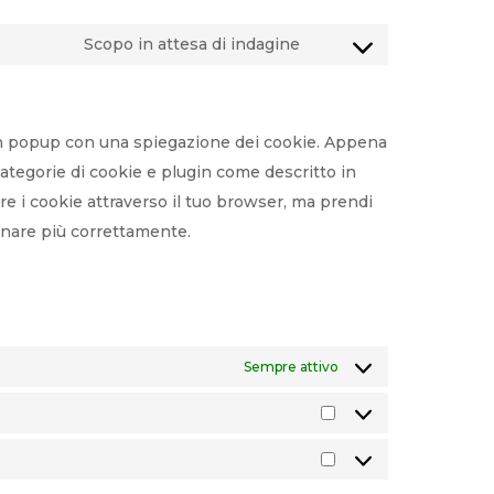
Scopo in attesa di indagine
Consent
to
service
 un popup con una spiegazione dei cookie. Appena
varie
 categorie di cookie e plugin come descritto in
are i cookie attraverso il tuo browser, ma prendi
onare più correttamente.
Sempre attivo
Statistiche
Marketing