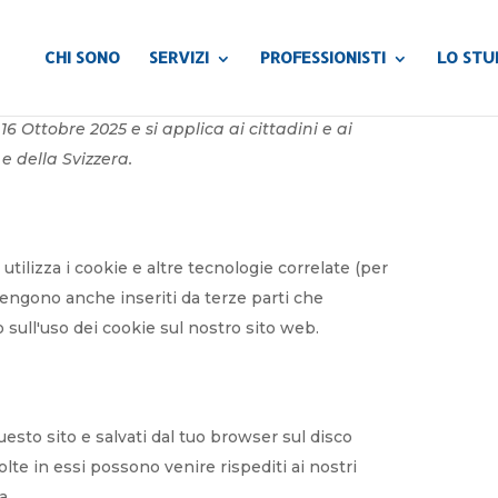
CHI SONO
SERVIZI
PROFESSIONISTI
LO STU
16 Ottobre 2025 e si applica ai cittadini e ai
 della Svizzera.
) utilizza i cookie e altre tecnologie correlate (per
vengono anche inseriti da terze parti che
sull'uso dei cookie sul nostro sito web.
uesto sito e salvati dal tuo browser sul disco
olte in essi possono venire rispediti ai nostri
a.