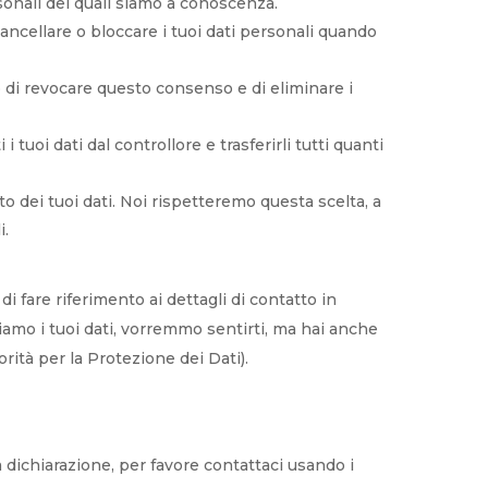
ersonali dei quali siamo a conoscenza.
, cancellare o bloccare i tuoi dati personali quando
tto di revocare questo consenso e di eliminare i
ti i tuoi dati dal controllore e trasferirli tutti quanti
nto dei tuoi dati. Noi rispetteremo questa scelta, a
i.
 di fare riferimento ai dettagli di contatto in
amo i tuoi dati, vorremmo sentirti, ma hai anche
torità per la Protezione dei Dati).
dichiarazione, per favore contattaci usando i