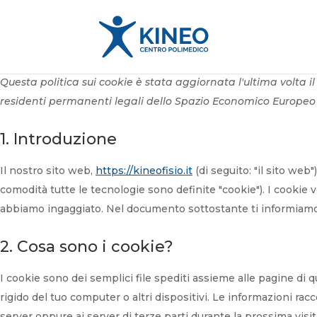
Questa politica sui cookie è stata aggiornata l'ultima volta il 
residenti permanenti legali dello Spazio Economico Europeo e
1. Introduzione
Il nostro sito web,
https://kineofisio.it
(di seguito: "il sito web"
comodità tutte le tecnologie sono definite "cookie"). I cookie 
abbiamo ingaggiato. Nel documento sottostante ti informiamo 
2. Cosa sono i cookie?
I cookie sono dei semplici file spediti assieme alle pagine di q
rigido del tuo computer o altri dispositivi. Le informazioni racc
server oppure ai server di terze parti durante la prossima visit