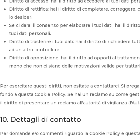
Diritto di accesso: hai il diritto ad accedere ai tuoi dati p
Diritto di rettifica: hai il diritto di completare, correggere
lo desideri.
Se ci darai il consenso per elaborare i tuoi dati, hai il diri
tuoi dati personali.
Diritto di trasferire i tuoi dati: hai il diritto di richiedere tut
ad un altro controllore.
Diritto di opposizione: hai il diritto ad opporti al trattame
meno che non ci siano delle motivazioni valide per trattarl
Per esercitare questi diritti, non esitate a contattarci. Si prega
fondo a questa Cookie Policy. Se hai un reclamo su come gesti
il diritto di presentare un reclamo all'autorità di vigilanza (l'Au
10. Dettagli di contatto
Per domande e/o commenti riguardo la Cookie Policy e questa 